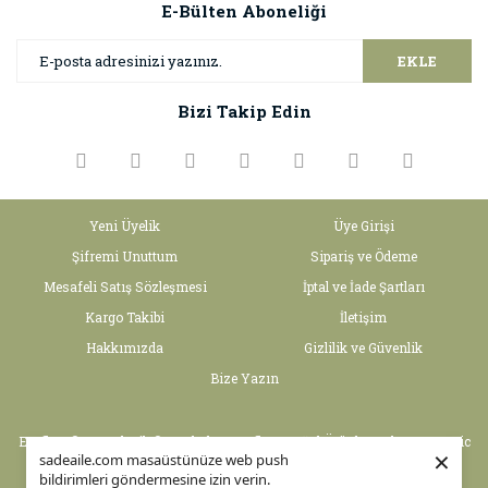
E-Bülten Aboneliği
EKLE
Bizi Takip Edin
Yeni Üyelik
Üye Girişi
Şifremi Unuttum
Sipariş ve Ödeme
Mesafeli Satış Sözleşmesi
İptal ve İade Şartları
Kargo Takibi
İletişim
Hakkımızda
Gizlilik ve Güvenlik
Bize Yazın
Egeflora® ve Sadeaile® markaları Egeflora Doğal Ürünler Gıda San ve Tic
×
sadeaile.com masaüstünüze web push
Ltd Şti 'ne aittir. Kredi kartı bilgileriniz 256bit SSL sertifikası ile
bildirimleri göndermesine izin verin.
korunmaktadır.