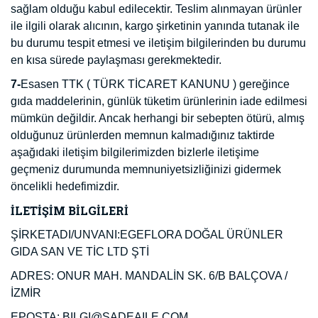
sağlam olduğu kabul edilecektir. Teslim alınmayan ürünler
ile ilgili olarak alıcının, kargo şirketinin yanında tutanak ile
bu durumu tespit etmesi ve iletişim bilgilerinden bu durumu
en kısa sürede paylaşması gerekmektedir.
7-
Esasen TTK ( TÜRK TİCARET KANUNU ) gereğince
gıda maddelerinin,
günlük tüketim ürünlerinin iade edilmesi
mümkün değildir. Ancak herhangi bir sebepten ötürü, almış
olduğunuz ürünlerden memnun kalmadığınız taktirde
aşağıdaki iletişim bilgilerimizden bizlerle iletişime
geçmeniz durumunda memnuniyetsizliğinizi gidermek
öncelikli hedefimizdir.
İLETİŞİM BİLGİLERİ
ŞİRKETADI/UNVANI:EGEFLORA DOĞAL ÜRÜNLER
GIDA SAN VE TİC LTD ŞTİ
ADRES: ONUR MAH. MANDALİN SK. 6/B BALÇOVA /
İZMİR
EPOSTA: BILGI@SADEAILE.COM